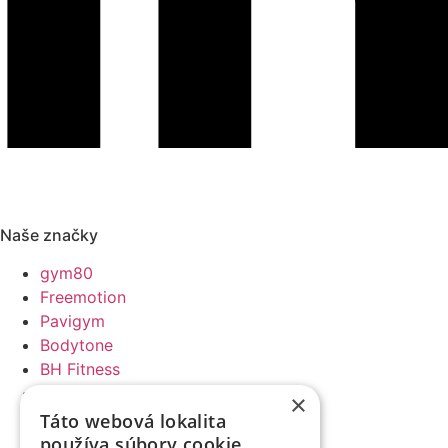
Naše značky
gym80
Freemotion
Pavigym
Bodytone
BH Fitness
ZIVA
×
Sveltus
Táto webová lokalita
Gungnir
používa súbory cookie.